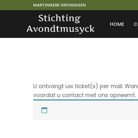
Ga
MARTINIKERK GRONINGEN
naar
de
HOME
C
inhoud
U ontvangt uw ticket(s) per mail. W
voordat u contact met ons opneemt.