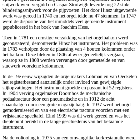
snijwerk werd verguld en Caspar Struiwigh leverde nog 22 stuks
blinderingssnijwerk voor de pijpvoeten. Het door Hinsz uitgevoerde
werk was gereed in 1740 en het orgel telde nu 47 stemmen. In 1747
werd de dispositie van het inmiddels veel geroemde instrument
gepubliceerd in het boek van Joachim Hess.
Toen in 1781 een ernstige verzakking van het orgelbalkon werd
geconstateerd, demonteerde Hinsz het instrument. Het probleem was
in 1783 verholpen door de plaatsing van 4 houten kolommen onder
het balkon. Deze bleken in 1806 al weer gedeeltelijk vergaan,
waarop ze in 1808 werden vervangen door gemetselde en van
stucwerk voorziene kolommen.
In de 19e eeuw wijzigden de orgelmakers Lohman en van Oeckelen
het registerbestand aanzienlijk onder invloed van gewijzigde
stijlopvattingen. Het instrument groeide en passant tot 52 registers.
In 1904 verving orgelmaker Doornbos de mechanische
pedaaltractuur door een pneumatische en in 1912 de acht
spaanbalgen door een grote magazijnbalg. In 1937 werd het orgel
gemoderniseerd en van een electrische tractuur voorzien met een
vrijstaande speeltafel. Eind 1939 was dit werk gereed en was het
dieptepunt bereikt in de lange geschiedenis van het befaamde
instrument.
Na de voltooiing in 1975 van een omvangrijke kerkrestauratie werd