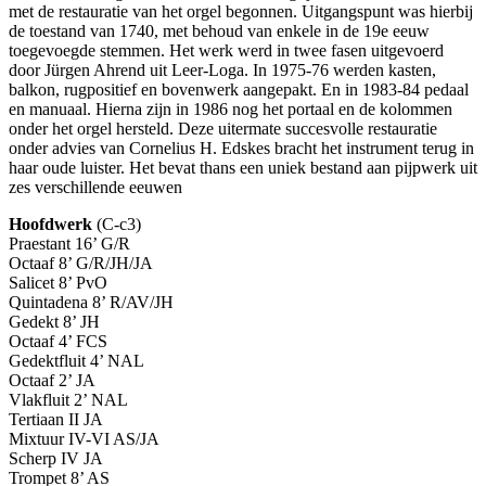
met de restauratie van het orgel begonnen. Uitgangspunt was hierbij
de toestand van 1740, met behoud van enkele in de 19e eeuw
toegevoegde stemmen. Het werk werd in twee fasen uitgevoerd
door Jürgen Ahrend uit Leer-Loga. In 1975-76 werden kasten,
balkon, rugpositief en bovenwerk aangepakt. En in 1983-84 pedaal
en manuaal. Hierna zijn in 1986 nog het portaal en de kolommen
onder het orgel hersteld. Deze uitermate succesvolle restauratie
onder advies van Cornelius H. Edskes bracht het instrument terug in
haar oude luister. Het bevat thans een uniek bestand aan pijpwerk uit
zes verschillende eeuwen
Hoofdwerk
(C-c3)
Praestant 16’ G/R
Octaaf 8’ G/R/JH/JA
Salicet 8’ PvO
Quintadena 8’ R/AV/JH
Gedekt 8’ JH
Octaaf 4’ FCS
Gedektfluit 4’ NAL
Octaaf 2’ JA
Vlakfluit 2’ NAL
Tertiaan II JA
Mixtuur IV-VI AS/JA
Scherp IV JA
Trompet 8’ AS