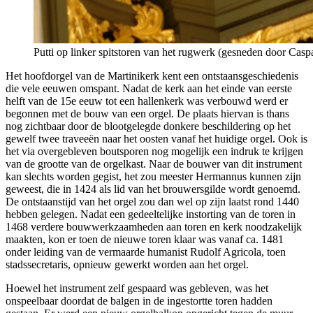
Putti op linker spitstoren van het rugwerk (gesneden door Casp
Het hoofdorgel van de Martinikerk kent een ontstaansgeschiedenis
die vele eeuwen omspant. Nadat de kerk aan het einde van eerste
helft van de 15e eeuw tot een hallenkerk was verbouwd werd er
begonnen met de bouw van een orgel. De plaats hiervan is thans
nog zichtbaar door de blootgelegde donkere beschildering op het
gewelf twee traveeën naar het oosten vanaf het huidige orgel. Ook is
het via overgebleven boutsporen nog mogelijk een indruk te krijgen
van de grootte van de orgelkast. Naar de bouwer van dit instrument
kan slechts worden gegist, het zou meester Hermannus kunnen zijn
geweest, die in 1424 als lid van het brouwersgilde wordt genoemd.
De ontstaanstijd van het orgel zou dan wel op zijn laatst rond 1440
hebben gelegen. Nadat een gedeeltelijke instorting van de toren in
1468 verdere bouwwerkzaamheden aan toren en kerk noodzakelijk
maakten, kon er toen de nieuwe toren klaar was vanaf ca. 1481
onder leiding van de vermaarde humanist Rudolf Agricola, toen
stadssecretaris, opnieuw gewerkt worden aan het orgel.
Hoewel het instrument zelf gespaard was gebleven, was het
onspeelbaar doordat de balgen in de ingestortte toren hadden