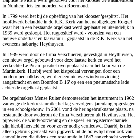
Baptiste le Picard werd gebouwd voor het klooster St-Elisabethsdal
in Nunhem, iets ten noorden van Roermond.
In 1799 werd het bij de opheffing van het klooster 'gesplitst'. Het
hoofdwerk belandde in de R.K. Kerk van het nabijgelegen Roggel
waar het in een bestaande orgelkast werd geplaatst en uiteindelijk in
1939 werd gesloopt. Het rugpositief werd - voorzien van een
nieuwe onderkast en klaviatuur - geplaatst in de R.K. Kerk van het
eveneens naburige Heythuysen.
In 1939 werd door de firma Verschueren, gevestigd in Heythuysen,
een nieuw orgel gebouwd voor deze laatste kerk en werd het
verkochte Le Picard positief overgeplaatst naar het koor van de
Martinikerk. Hierbij werd het kistpedaal vervangen door een
modern pedaalklavier, werd er een nieuwe windvoorziening
aangebracht en een Bourdon B 16' op een een pneumatische lade
achter de orgelkast geplaatst.
De orgelmakers Mense Ruiter demonteerden het instrument in 1962
vanwege de kerkrestauratie; het lag vervolgens jarenlang opgeslagen
in een schoolgebouw. In 2001 vond de heringebruikname plaats, na
restauratie door wederom de firma Verschueren uit Heythuysen. Het
pijpwerk, de windvoorziening en de speel- en registermechaniek
zijn hierbij hersteld en voor zover nodig vernieuwd. Daarbij is niet
alleen gebruik gemaakt van pijpwerk uit de bouwtijd maar ook van
aanvullingen die tijdens een restauratie in 1847 aangebracht werden.