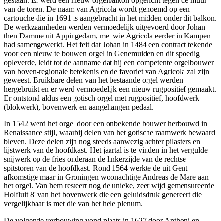
gestaan. Er werd een nieuw orgelbalkon opgericht tegen de muur
van de toren. De naam van Agricola wordt genoemd op een
cartouche die in 1691 is aangebracht in het midden onder dit balkon.
De werkzaamheden werden vermoedelijk uitgevoerd door Johan
then Damme uit Appingedam, met wie Agricola eerder in Kampen
had samengewerkt. Het feit dat Johan in 1484 een contract tekende
voor een nieuw te bouwen orgel in Genemuiden en dit spoedig
opleverde, leidt tot de aanname dat hij een competente orgelbouwer
van boven-regionale betekenis en de favoriet van Agricola zal zijn
geweest. Bruikbare delen van het bestaande orgel werden
hergebruikt en er werd vermoedelijk een nieuw rugpositief gemaakt.
Er ontstond aldus een gotisch orgel met rugpositief, hoofdwerk
(blokwerk), bovenwerk en aangehangen pedaal.
In 1542 werd het orgel door een onbekende bouwer herbouwd in
Renaissance stijl, waarbij delen van het gotische raamwerk bewaard
bleven. Deze delen zijn nog steeds aanwezig achter pilasters en
lijstwerk van de hoofdkast. Het jaartal is te vinden in het vergulde
snijwerk op de fries onderaan de linkerzijde van de rechtse
spitstoren van de hoofdkast. Rond 1564 werkte de uit Gent
afkomstige maar in Groningen woonachtige Andreas de Mare aan
het orgel. Van hem resteert nog de unieke, zeer wijd gemensureerde
Holfluit 8' van het bovenwerk die een geluidsdruk genereert die
vergelijkbaar is met die van het hele plenum.
De volgende verbouwing vond plaats in 1627 door Anthoni en