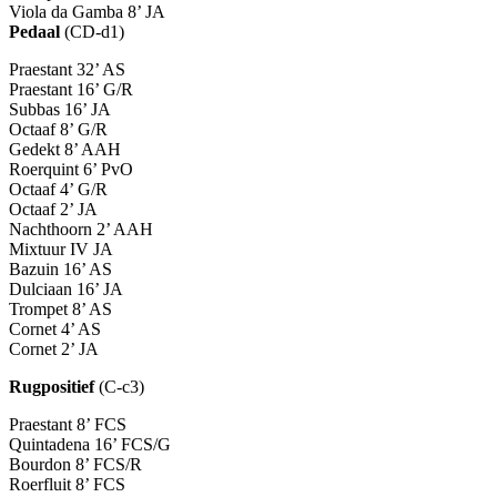
Viola da Gamba 8’ JA
Pedaal
(CD-d1)
Praestant 32’ AS
Praestant 16’ G/R
Subbas 16’ JA
Octaaf 8’ G/R
Gedekt 8’ AAH
Roerquint 6’ PvO
Octaaf 4’ G/R
Octaaf 2’ JA
Nachthoorn 2’ AAH
Mixtuur IV JA
Bazuin 16’ AS
Dulciaan 16’ JA
Trompet 8’ AS
Cornet 4’ AS
Cornet 2’ JA
Rugpositief
(C-c3)
Praestant 8’ FCS
Quintadena 16’ FCS/G
Bourdon 8’ FCS/R
Roerfluit 8’ FCS