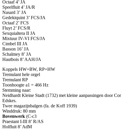
Octaaf 4’ JA
Speelfluit 4’ JA/R
Nasard 3’ JA
Gedektquint 3’ FCS/JA
Octaaf 2’ FCS
Fluyt 2’ FCS/R
Sexquialtera II JA
Mixtuur IV-VI FCS/JA
Cimbel III JA
Basson 16’ JA
Schalmey 8’ JA
Hautbois 8’ AAH/JA
Koppels HW+BW, RP+HW
Tremulant hele orgel
Tremulant RP
Toonhoogte a1 = 466 Hz
Stemming naar:
Neidhardt Kleine Stadt (1732) met kleine aanpassingen door Cor
Edskes.
Twee magazijnbalgen (fa. de Koff 1939)
Winddruk: 80 mm
Bovenwerk
(C-c3
Praestant I-III 8’ R/AS
Holfluit 8’ AdM