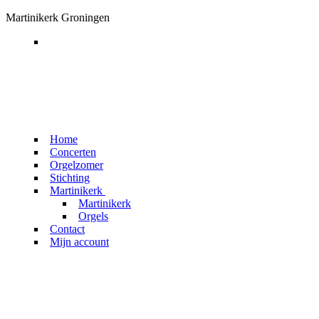
Ga
Menu
Sluiten
Martinikerk Groningen
naar
de
inhoud
Home
Concerten
Orgelzomer
Stichting
Martinikerk
Martinikerk
Orgels
Contact
Mijn account