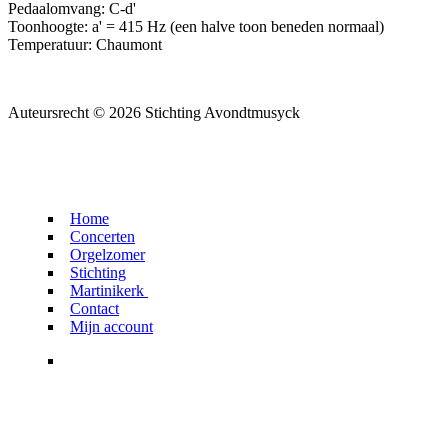
Pedaalomvang: C-d'
Toonhoogte: a' = 415 Hz (een halve toon beneden normaal)
Temperatuur: Chaumont
Auteursrecht © 2026 Stichting Avondtmusyck
Home
Concerten
Orgelzomer
Stichting
Martinikerk
Contact
Martinikerk
Mijn account
Orgels