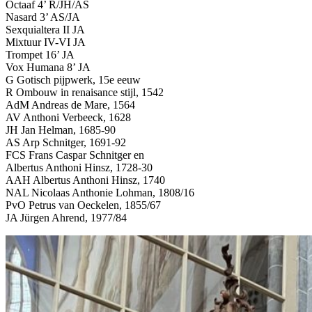
Octaaf 4’ R/JH/AS
Nasard 3’ AS/JA
Sexquialtera II JA
Mixtuur IV-VI JA
Trompet 16’ JA
Vox Humana 8’ JA
G Gotisch pijpwerk, 15e eeuw
R Ombouw in renaisance stijl, 1542
AdM Andreas de Mare, 1564
AV Anthoni Verbeeck, 1628
JH Jan Helman, 1685-90
AS Arp Schnitger, 1691-92
FCS Frans Caspar Schnitger en
Albertus Anthoni Hinsz, 1728-30
AAH Albertus Anthoni Hinsz, 1740
NAL Nicolaas Anthonie Lohman, 1808/16
PvO Petrus van Oeckelen, 1855/67
JA Jürgen Ahrend, 1977/84