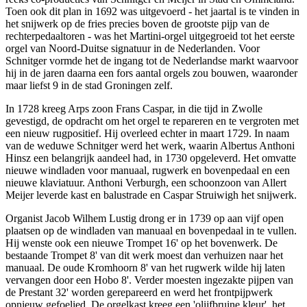
Toen ook dit plan in 1692 was uitgevoerd - het jaartal is te vinden in
het snijwerk op de fries precies boven de grootste pijp van de
rechterpedaaltoren - was het Martini-orgel uitgegroeid tot het eerste
orgel van Noord-Duitse signatuur in de Nederlanden. Voor
Schnitger vormde het de ingang tot de Nederlandse markt waarvoor
hij in de jaren daarna een fors aantal orgels zou bouwen, waaronder
maar liefst 9 in de stad Groningen zelf.
In 1728 kreeg Arps zoon Frans Caspar, in die tijd in Zwolle
gevestigd, de opdracht om het orgel te repareren en te vergroten met
een nieuw rugpositief. Hij overleed echter in maart 1729. In naam
van de weduwe Schnitger werd het werk, waarin Albertus Anthoni
Hinsz een belangrijk aandeel had, in 1730 opgeleverd. Het omvatte
nieuwe windladen voor manuaal, rugwerk en bovenpedaal en een
nieuwe klaviatuur. Anthoni Verburgh, een schoonzoon van Allert
Meijer leverde kast en balustrade en Caspar Struiwigh het snijwerk.
Organist Jacob Wilhem Lustig drong er in 1739 op aan vijf open
plaatsen op de windladen van manuaal en bovenpedaal in te vullen.
Hij wenste ook een nieuwe Trompet 16' op het bovenwerk. De
bestaande Trompet 8' van dit werk moest dan verhuizen naar het
manuaal. De oude Kromhoorn 8' van het rugwerk wilde hij laten
vervangen door een Hobo 8'. Verder moesten ingezakte pijpen van
de Prestant 32' worden gerepareerd en werd het frontpijpwerk
opnieuw gefoelied. De orgelkast kreeg een 'olijfbruine kleur', het