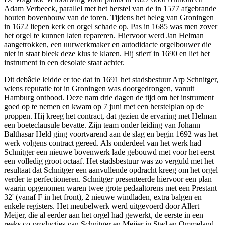
Adam Verbeeck, parallel met het herstel van de in 1577 afgebrande
houten bovenbouw van de toren. Tijdens het beleg van Groningen
in 1672 liepen kerk en orgel schade op. Pas in 1685 was men zover
het orgel te kunnen laten repareren. Hiervoor werd Jan Helman
aangetrokken, een uurwerkmaker en autodidacte orgelbouwer die
niet in staat bleek deze klus te klaren. Hij stierf in 1690 en liet het
instrument in een desolate staat achter.
Dit debâcle leidde er toe dat in 1691 het stadsbestuur Arp Schnitger,
wiens reputatie tot in Groningen was doorgedrongen, vanuit
Hamburg ontbood. Deze nam drie dagen de tijd om het instrument
goed op te nemen en kwam op 7 juni met een herstelplan op de
proppen. Hij kreeg het contract, dat gezien de ervaring met Helman
een boeteclausule bevatte. Zijn team onder leiding van Johann
Balthasar Held ging voortvarend aan de slag en begin 1692 was het
werk volgens contract gereed. Als onderdeel van het werk had
Schnitger een nieuwe bovenwerk lade gebouwd met voor het eerst
een volledig groot octaaf. Het stadsbestuur was zo verguld met het
resultaat dat Schnitger een aanvullende opdracht kreeg om het orgel
verder te perfectioneren. Schnitger presenteerde hiervoor een plan
waarin opgenomen waren twee grote pedaaltorens met een Prestant
32' (vanaf F in het front), 2 nieuwe windladen, extra balgen en
enkele registers. Het meubelwerk werd uitgevoerd door Allert
Meijer, die al eerder aan het orgel had gewerkt, de eerste in een
reeks co-producties van Schnitger en Meijer in Stad en Ommeland.