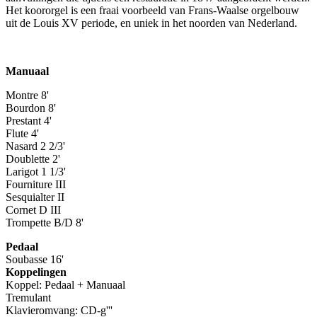
Het koororgel is een fraai voorbeeld van Frans-Waalse orgelbouw
uit de Louis XV periode, en uniek in het noorden van Nederland.
Manuaal
Montre 8'
Bourdon 8'
Prestant 4'
Flute 4'
Nasard 2 2/3'
Doublette 2'
Larigot 1 1/3'
Fourniture III
Sesquialter II
Cornet D III
Trompette B/D 8'
Pedaal
Soubasse 16'
Koppelingen
Koppel: Pedaal + Manuaal
Tremulant
Klavieromvang: CD-g'''