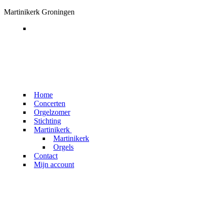
Ga
Menu
Sluiten
Martinikerk Groningen
naar
de
inhoud
Home
Concerten
Orgelzomer
Stichting
Martinikerk
Martinikerk
Orgels
Contact
Mijn account