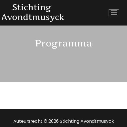
Ga
naar
de
inhoud
Programma
Auteursrecht © 2026 Stichting Avondtmusyck