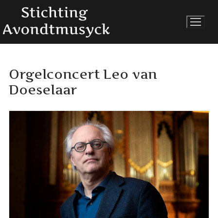
Ga
naar
de
inhoud
Orgelconcert Leo van
Doeselaar