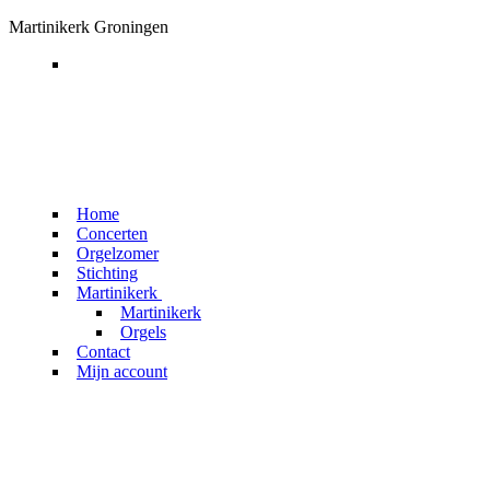
Ga
Menu
Sluiten
Martinikerk Groningen
naar
de
inhoud
Home
Concerten
Orgelzomer
Stichting
Martinikerk
Martinikerk
Orgels
Contact
Mijn account