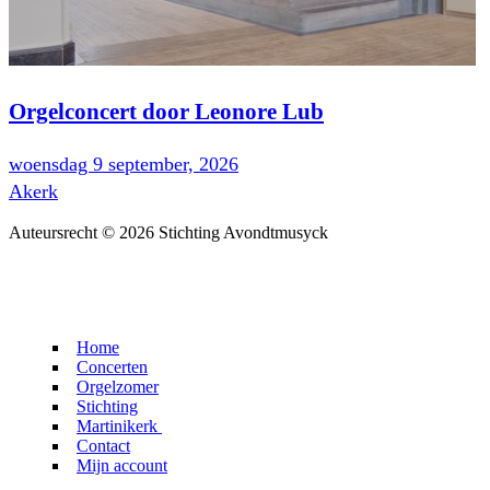
Orgelconcert door Leonore Lub
woensdag 9 september, 2026
Akerk
Auteursrecht © 2026 Stichting Avondtmusyck
Home
Concerten
Orgelzomer
Stichting
Martinikerk
Contact
Martinikerk
Mijn account
Orgels